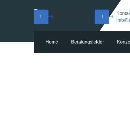
Leipzig, DE
Konta
+49 341 22391837
info@a
Home
Beratungsfelder
Konze